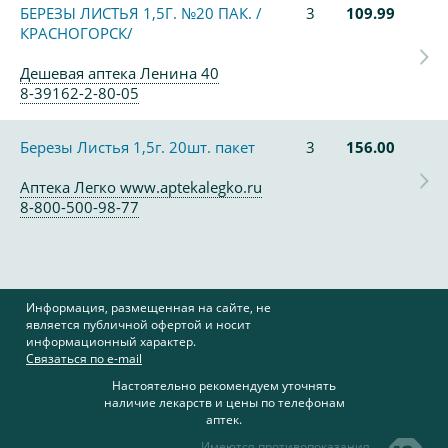
БЕРЕЗЫ ЛИСТЬЯ 1,5Г. №20 ПАК. /
3
109.99
КРАСНОГОРСК/
Дешевая аптека Ленина 40
8-39162-2-80-05
Березы Листья 1,5г. 20шт. пакет
3
156.00
Аптека Легко www.aptekalegko.ru
8-800-500-98-77
Информация, размещенная на сайте, не
является публичной офертой и носит
информационный характер.
Связаться по e-mail
Настоятельно рекомендуем уточнять
наличие лекарств и цены по телефонам
аптек.
Имеются противопоказания,