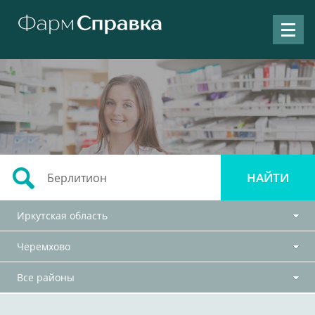
Иркутская область
Черемхово
Все районы