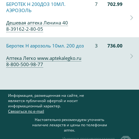
БЕРОТЕК Н 200ДОЗ 10МЛ.
7
702.99
АЭРОЗОЛЬ
Дешевая аптека Ленина 40
8-39162-2-80-05
Беротек Н аэрозоль 10мл. 200 доз
3
736.00
Аптека Легко www.aptekalegko.ru
8-800-500-98-77
Информация, размещенная на сайте, не
является публичной офертой и носит
информационный характер.
Связаться по e-mail
Настоятельно рекомендуем уточнять
наличие лекарств и цены по телефонам
аптек.
Имеются противопоказания,