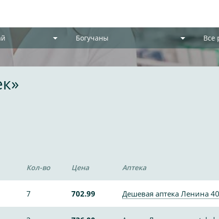
ай
Богучаны
Все
ек»
Кол-во
Цена
Аптека
7
702.99
Дешевая аптека Ленина 4