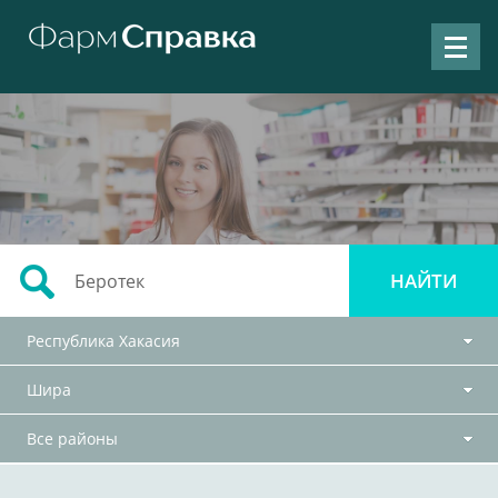
Республика Хакасия
Шира
Все районы