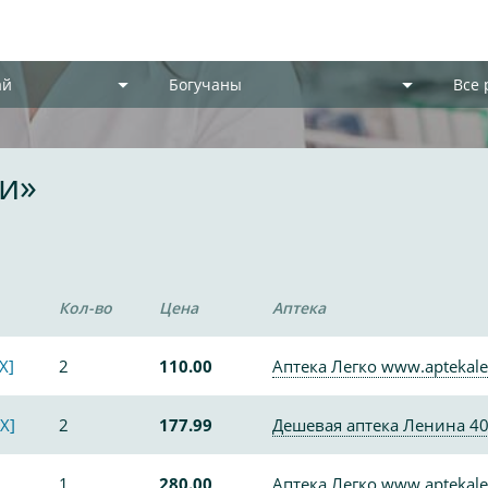
ай
Богучаны
Все
и»
Кол-во
Цена
Аптека
X]
2
110.00
Аптека Легко www.aptekale
X]
2
177.99
Дешевая аптека Ленина 4
1
280.00
Аптека Легко www.aptekale