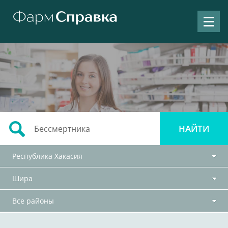
Республика Хакасия
Шира
Все районы