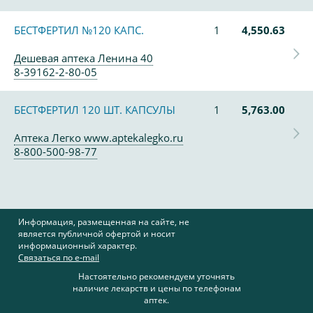
БЕСТФЕРТИЛ №120 КАПС.
1
4,550.63
Дешевая аптека Ленина 40
8-39162-2-80-05
БЕСТФЕРТИЛ 120 ШТ. КАПСУЛЫ
1
5,763.00
Аптека Легко www.aptekalegko.ru
8-800-500-98-77
Информация, размещенная на сайте, не
является публичной офертой и носит
информационный характер.
Связаться по e-mail
Настоятельно рекомендуем уточнять
наличие лекарств и цены по телефонам
аптек.