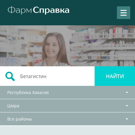
Республика Хакасия
Шира
Все районы