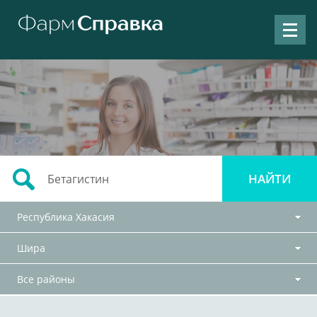
Республика Хакасия
Шира
Все районы