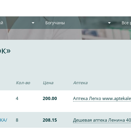
ай
Богучаны
Все
ок»
Кол-во
Цена
Аптека
4
200.00
Аптека Легко www.aptekale
КА/
8
208.15
Дешевая аптека Ленина 4