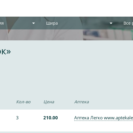
ия
Шира
Все
ок»
Кол-во
Цена
Аптека
3
210.00
Аптека Легко www.aptekale