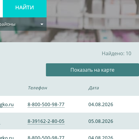
 районы
Найдено: 10
Показать на карте
Телефон
Дата
gko.ru
8-800-500-98-77
04.08.2026
0
8-39162-2-80-05
05.08.2026
gko.ru
8-800-500-98-77
04.08.2026