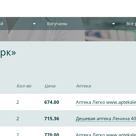
ай
Богучаны
Все
ерк»
Кол-во
Цена
Аптека
2
674.00
Аптека Легко www.aptekale
2
715.36
Дешевая аптека Ленина 4
2
770.00
Аптека Легко www.aptekale