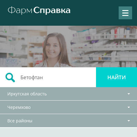
Иркутская область
Черемхово
Все районы