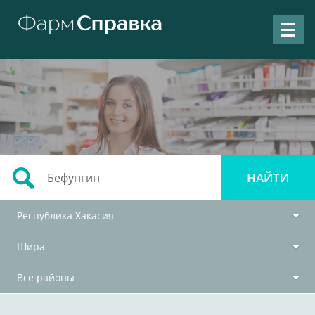
Республика Хакасия
Шира
Все районы