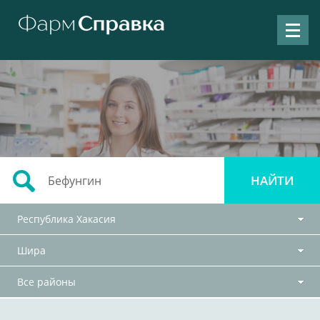
Республика Хакасия
Шира
Все районы