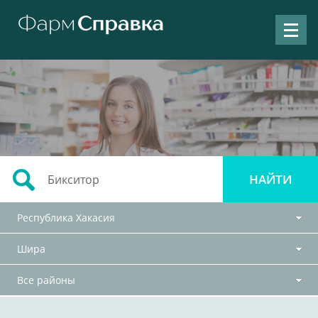
Республика Хакасия
Шира
Все районы