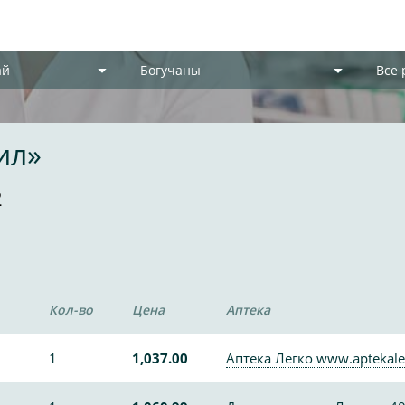
ай
Богучаны
Все
ил»
2
Кол-во
Цена
Аптека
1
1,037.00
Аптека Легко www.aptekale