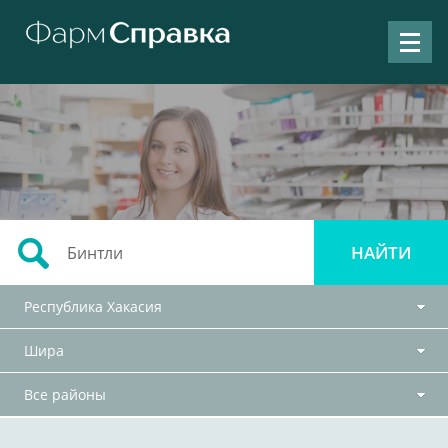
Республика Хакасия
Шира
Все районы