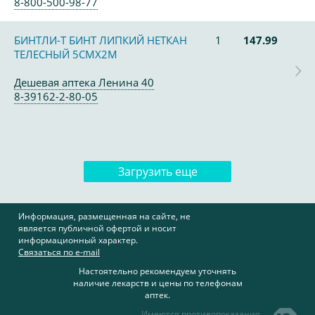
8-800-500-98-77
БИНТЛИ-Т БИНТ ЛИПКИЙ НЕТКАН
1
147.99
ТЕЛЕСНЫЙ 5СМX2М
Дешевая аптека Ленина 40
8-39162-2-80-05
Загрузить еще
Информация, размещенная на сайте, не
является публичной офертой и носит
информационный характер.
Связаться по e-mail
Настоятельно рекомендуем уточнять
наличие лекарств и цены по телефонам
аптек.
Имеются противопоказания,