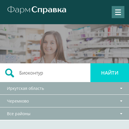
Иркутская область
Черемхово
Все районы