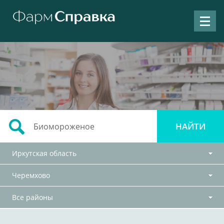
Иркутская область
Черемхово
Все районы