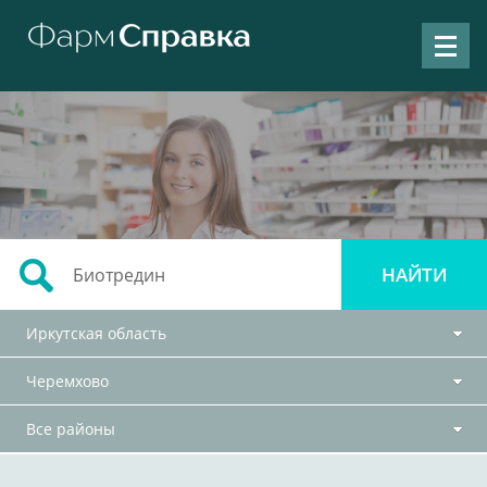
Иркутская область
Черемхово
Все районы