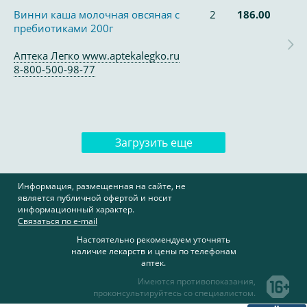
Винни каша молочная овсяная с
2
186.00
пребиотиками 200г
Аптека Легко www.aptekalegko.ru
8-800-500-98-77
Загрузить еще
Информация, размещенная на сайте, не
является публичной офертой и носит
информационный характер.
Связаться по e-mail
Настоятельно рекомендуем уточнять
наличие лекарств и цены по телефонам
аптек.
Имеются противопоказания,
проконсультируйтесь со специалистом.