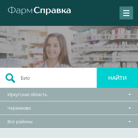
Иркутская область
Черемхово
Все районы