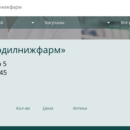
ай
Богучаны
Все
кодилнижфарм»
 5
45
Кол-во
Цена
Аптека