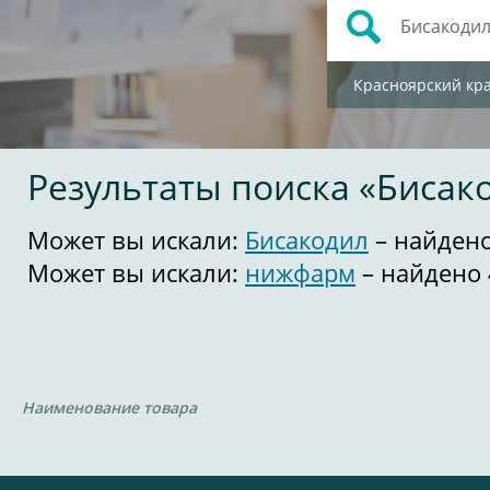
Красноярский кр
Результаты поиска «Биса
Может вы искали:
Бисакодил
– найдено
Может вы искали:
нижфарм
– найдено 
Наименование товара