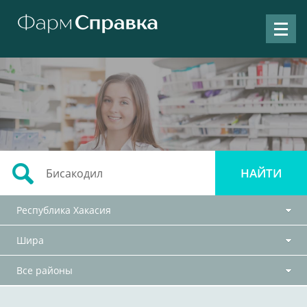
Республика Хакасия
Шира
Все районы