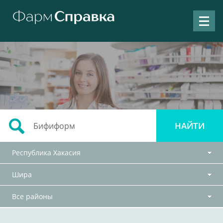
Республика Хакасия
Шира
Все районы