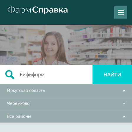
Иркутская область
Черемхово
Все районы