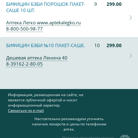
БИФИЦИН БЭБИ ПОРОШОК ПАКЕТ-
9
299.00
САШЕ 10 ШТ.
Аптека Легко www.aptekalegko.ru
8-800-500-98-77
БИФИЦИН БЭБИ №10 ПАКЕТ-САШЕ.
10
299.00
Дешевая аптека Ленина 40
8-39162-2-80-05
Информация, размещенная на сайте, не
является публичной офертой и носит
информационный характер.
Связаться по e-mail
Настоятельно рекомендуем уточнять
наличие лекарств и цены по телефонам
аптек.
Имеются противопоказания,