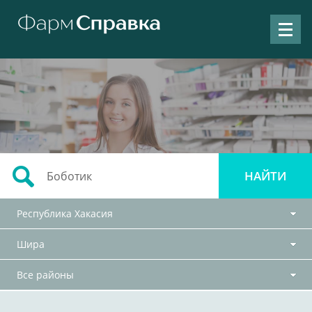
Республика Хакасия
Шира
Все районы