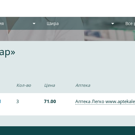
ия
Шира
Все
ар»
Кол-во
Цена
Аптека
Л
3
71.00
Аптека Легко www.aptekale