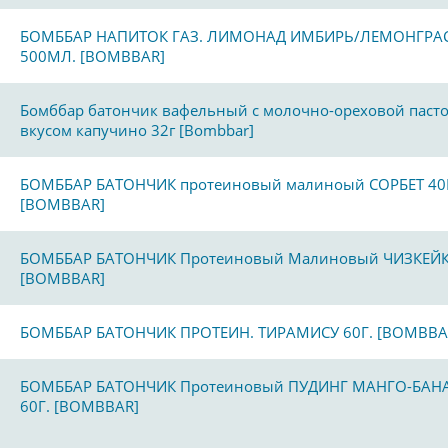
БОМББАР НАПИТОК ГАЗ. ЛИМОНАД ИМБИРЬ/ЛЕМОНГРА
500МЛ. [BOMBBAR]
Бомббар батончик вафельный с молочно-ореховой пасто
вкусом капучино 32г [Bombbar]
БОМББАР БАТОНЧИК протеиновый малиноый СОРБЕТ 40
[BOMBBAR]
БОМББАР БАТОНЧИК Протеиновый Малиновый ЧИЗКЕЙК 
[BOMBBAR]
БОМББАР БАТОНЧИК ПРОТЕИН. ТИРАМИСУ 60Г. [BOMBBA
БОМББАР БАТОНЧИК Протеиновый ПУДИНГ МАНГО-БАН
60Г. [BOMBBAR]