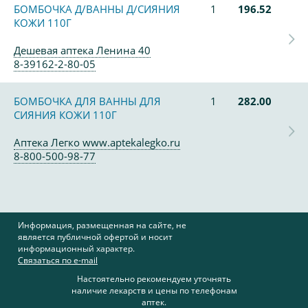
БОМБОЧКА Д/ВАННЫ Д/СИЯНИЯ
1
196.52
КОЖИ 110Г
Дешевая аптека Ленина 40
8-39162-2-80-05
БОМБОЧКА ДЛЯ ВАННЫ ДЛЯ
1
282.00
СИЯНИЯ КОЖИ 110Г
Аптека Легко www.aptekalegko.ru
8-800-500-98-77
Информация, размещенная на сайте, не
является публичной офертой и носит
информационный характер.
Связаться по e-mail
Настоятельно рекомендуем уточнять
наличие лекарств и цены по телефонам
аптек.