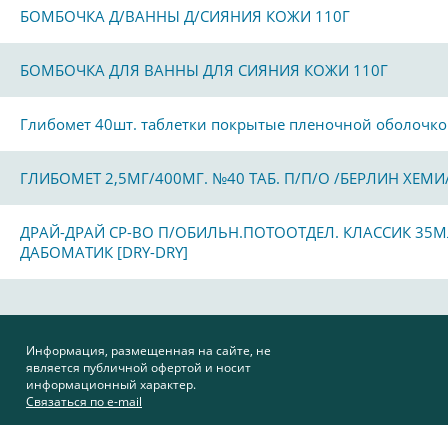
БОМБОЧКА Д/ВАННЫ Д/СИЯНИЯ КОЖИ 110Г
БОМБОЧКА ДЛЯ ВАННЫ ДЛЯ СИЯНИЯ КОЖИ 110Г
Глибомет 40шт. таблетки покрытые пленочной оболочк
ГЛИБОМЕТ 2,5МГ/400МГ. №40 ТАБ. П/П/О /БЕРЛИН ХЕМИ
ДРАЙ-ДРАЙ СР-ВО П/ОБИЛЬН.ПОТООТДЕЛ. КЛАССИК 35М
ДАБОМАТИК [DRY-DRY]
Информация, размещенная на сайте, не
является публичной офертой и носит
информационный характер.
Связаться по e-mail