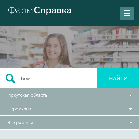
Иркутская область
Черемхово
Все районы