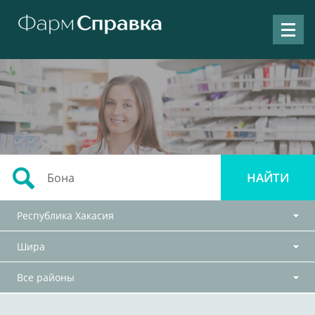
Республика Хакасия
Шира
Все районы