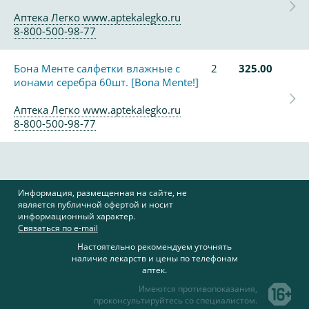
Аптека Легко www.aptekalegko.ru
8-800-500-98-77
Бона Менте салфетки влажные с
2
325.00
ионами серебра 60шт. [Bona Mente!]
Аптека Легко www.aptekalegko.ru
8-800-500-98-77
Информация, размещенная на сайте, не
является публичной офертой и носит
информационный характер.
Связаться по e-mail
Настоятельно рекомендуем уточнять
наличие лекарств и цены по телефонам
аптек.
Имеются противопоказания,
проконсультируйтесь со специалистом.