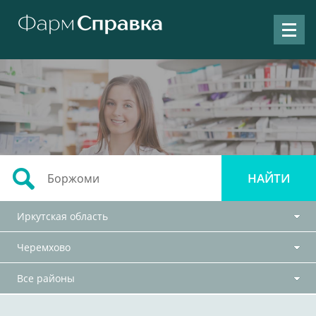
Иркутская область
Черемхово
Все районы