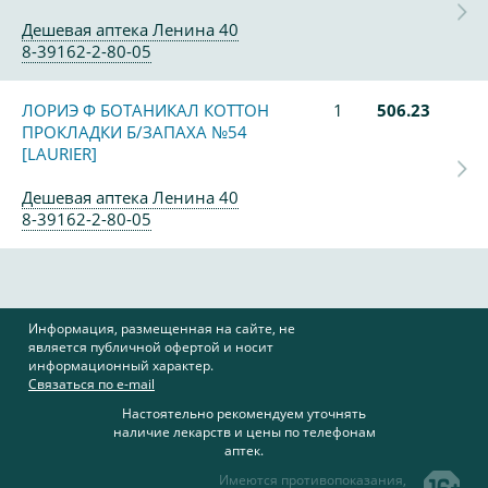
Дешевая аптека Ленина 40
8-39162-2-80-05
ЛОРИЭ Ф БОТАНИКАЛ КОТТОН
1
506.23
ПРОКЛАДКИ Б/ЗАПАХА №54
[LAURIER]
Дешевая аптека Ленина 40
8-39162-2-80-05
Информация, размещенная на сайте, не
является публичной офертой и носит
информационный характер.
Связаться по e-mail
Настоятельно рекомендуем уточнять
наличие лекарств и цены по телефонам
аптек.
Имеются противопоказания,