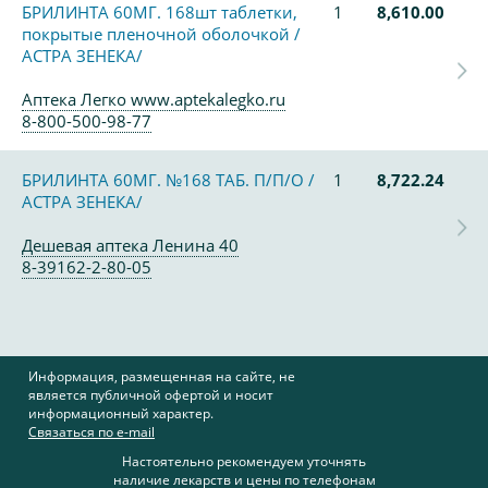
БРИЛИНТА 60МГ. 168шт таблетки,
1
8,610.00
покрытые пленочной оболочкой /
АСТРА ЗЕНЕКА/
Аптека Легко www.aptekalegko.ru
8-800-500-98-77
БРИЛИНТА 60МГ. №168 ТАБ. П/П/О /
1
8,722.24
АСТРА ЗЕНЕКА/
Дешевая аптека Ленина 40
8-39162-2-80-05
Информация, размещенная на сайте, не
является публичной офертой и носит
информационный характер.
Связаться по e-mail
Настоятельно рекомендуем уточнять
наличие лекарств и цены по телефонам