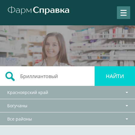
Красноярский край
Богучаны
Все районы