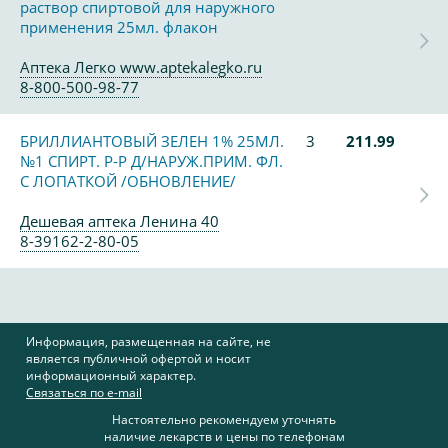
раствор спиртовой для наружного
применения 25мл. флакон
Аптека Легко www.aptekalegko.ru
8-800-500-98-77
БРИЛЛИАНТОВЫЙ ЗЕЛЕН 1% 25МЛ.
3
211.99
№1 СПИРТ. Р-Р Д/НАРУЖ.ПРИМ. ФЛ.
С ЛОПАТКОЙ /ОБНОВЛЕНИЕ/
Дешевая аптека Ленина 40
8-39162-2-80-05
Информация, размещенная на сайте, не
является публичной офертой и носит
информационный характер.
Связаться по e-mail
Настоятельно рекомендуем уточнять
наличие лекарств и цены по телефонам