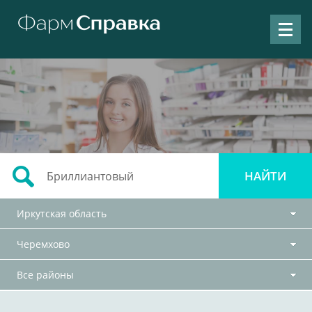
Иркутская область
Черемхово
Все районы