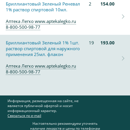
Бриллиантовый Зеленый Реневал
2
154.00
1% раствор спиртовой 10мл.
Аптека Легко www.aptekalegko.ru
8-800-500-98-77
Бриллиантовый Зеленый 1% 1шт.
19
193.00
раствор спиртовой для наружного
применения 25мл. флакон
Аптека Легко www.aptekalegko.ru
8-800-500-98-77
Информация, размещенная на сайте, не
является публичной офертой и носит
информационный характер.
Связаться по e-mail
Настоятельно рекомендуем уточнять
наличие лекарств и цены по телефонам