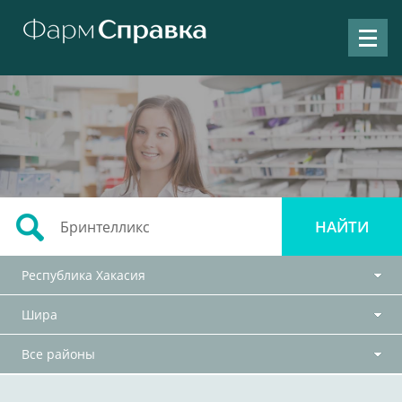
Республика Хакасия
Шира
Все районы