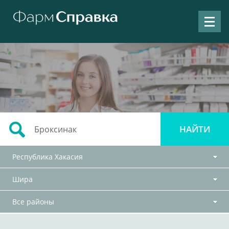
Республика Хакасия
Шира
Все районы