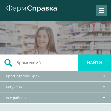
Красноярский край
Богучаны
Все районы