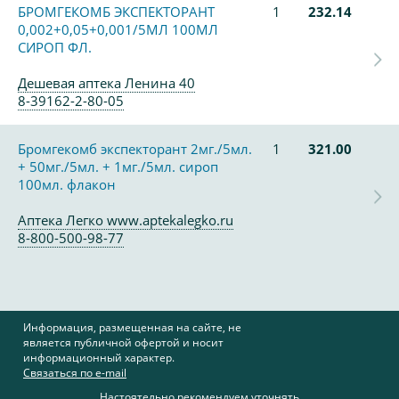
БРОМГЕКОМБ ЭКСПЕКТОРАНТ
1
232.14
0,002+0,05+0,001/5МЛ 100МЛ
СИРОП ФЛ.
Дешевая аптека Ленина 40
8-39162-2-80-05
Бромгекомб экспекторант 2мг./5мл.
1
321.00
+ 50мг./5мл. + 1мг./5мл. сироп
100мл. флакон
Аптека Легко www.aptekalegko.ru
8-800-500-98-77
Информация, размещенная на сайте, не
является публичной офертой и носит
информационный характер.
Связаться по e-mail
Настоятельно рекомендуем уточнять