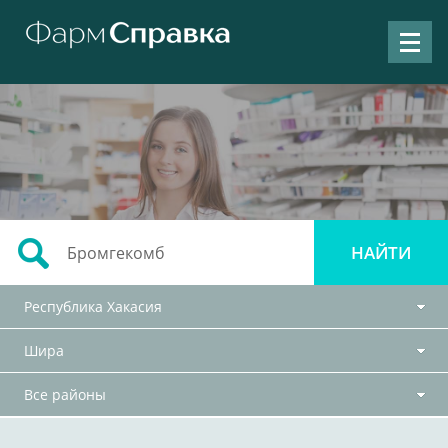
Республика Хакасия
Шира
Все районы