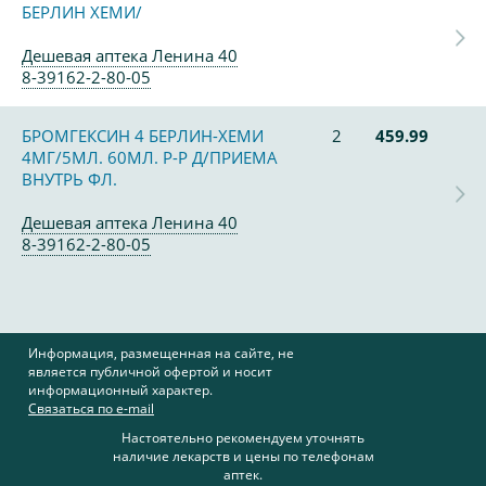
БЕРЛИН ХЕМИ/
Дешевая аптека Ленина 40
8-39162-2-80-05
БРОМГЕКСИН 4 БЕРЛИН-ХЕМИ
2
459.99
4МГ/5МЛ. 60МЛ. Р-Р Д/ПРИЕМА
ВНУТРЬ ФЛ.
Дешевая аптека Ленина 40
8-39162-2-80-05
Информация, размещенная на сайте, не
является публичной офертой и носит
информационный характер.
Связаться по e-mail
Настоятельно рекомендуем уточнять
наличие лекарств и цены по телефонам
аптек.