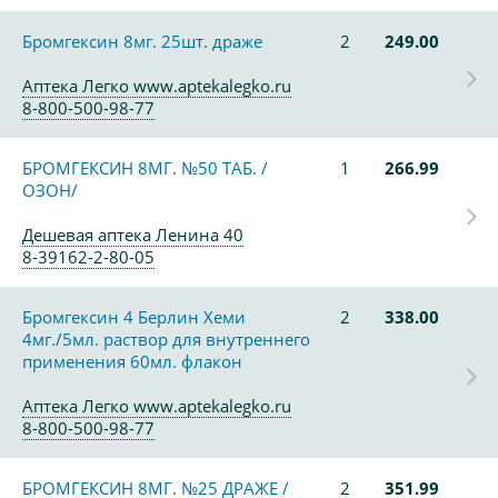
Бромгексин 8мг. 25шт. драже
2
249.00
Аптека Легко www.aptekalegko.ru
8-800-500-98-77
БРОМГЕКСИН 8МГ. №50 ТАБ. /
1
266.99
ОЗОН/
Дешевая аптека Ленина 40
8-39162-2-80-05
Бромгексин 4 Берлин Хеми
2
338.00
4мг./5мл. раствор для внутреннего
применения 60мл. флакон
Аптека Легко www.aptekalegko.ru
8-800-500-98-77
БРОМГЕКСИН 8МГ. №25 ДРАЖЕ /
2
351.99