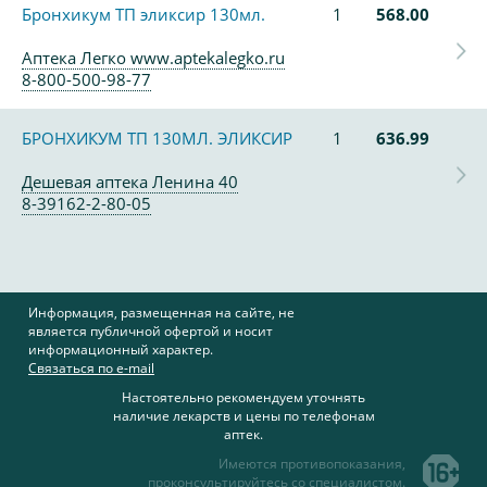
Бронхикум ТП эликсир 130мл.
1
568.00
Аптека Легко www.aptekalegko.ru
8-800-500-98-77
БРОНХИКУМ ТП 130МЛ. ЭЛИКСИР
1
636.99
Дешевая аптека Ленина 40
8-39162-2-80-05
Информация, размещенная на сайте, не
является публичной офертой и носит
информационный характер.
Связаться по e-mail
Настоятельно рекомендуем уточнять
наличие лекарств и цены по телефонам
аптек.
Имеются противопоказания,
проконсультируйтесь со специалистом.