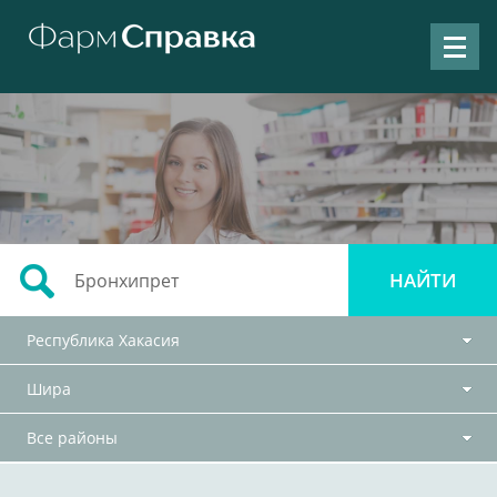
Республика Хакасия
Шира
Все районы