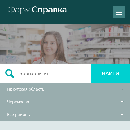
Иркутская область
Черемхово
Все районы