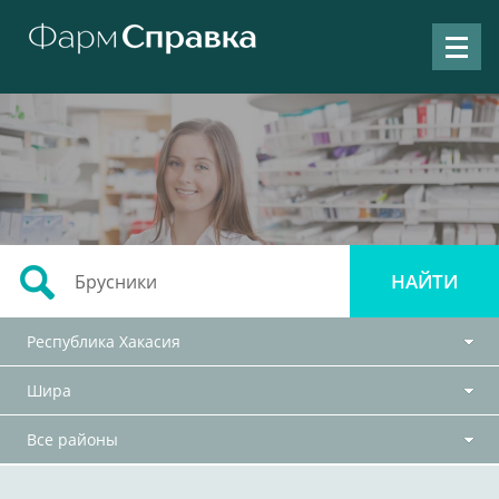
Республика Хакасия
Шира
Все районы