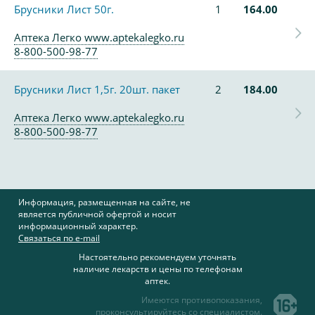
Брусники Лист 50г.
1
164.00
Аптека Легко www.aptekalegko.ru
8-800-500-98-77
Брусники Лист 1,5г. 20шт. пакет
2
184.00
Аптека Легко www.aptekalegko.ru
8-800-500-98-77
Информация, размещенная на сайте, не
является публичной офертой и носит
информационный характер.
Связаться по e-mail
Настоятельно рекомендуем уточнять
наличие лекарств и цены по телефонам
аптек.
Имеются противопоказания,
проконсультируйтесь со специалистом.